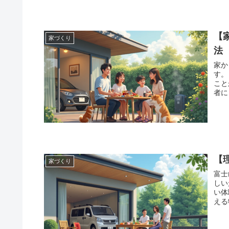
【
家づくり
法
家か
す。 特に、伊豆や山梨県などの地域からは美しい富士山の姿を
ことができます。
者に
【
家づくり
富士
しい
い体験です。 特に三
える