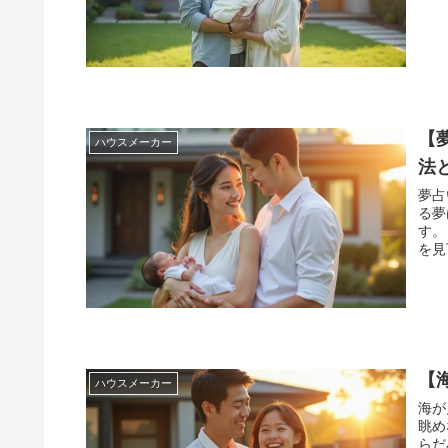
【
ハウスメーカー
法
夢占い
る夢
す。 例えば、夢の中で海がきれいだったり、エメラルドグリー
を見
【
ハウスメーカー
海が
眺め
らだ