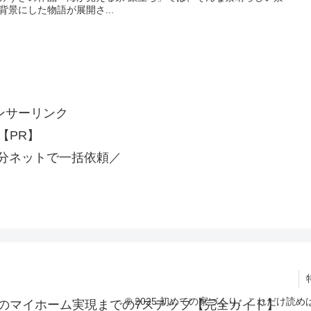
背景にした物語が展開さ...
ンサーリンク
【PR】
分ネットで一括依頼／
© 2025 初めての家づくり、これだけ
のマイホーム実現までの7ステップ【完全ガイド】