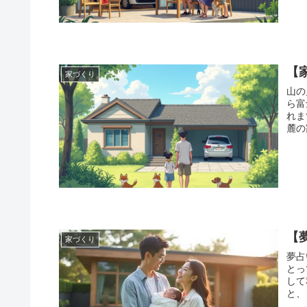
【
家づくり
山の
ら富
れます。 加須から富士山が見え
麓の
【
家づくり
夢占
とって興味
して私た
と、