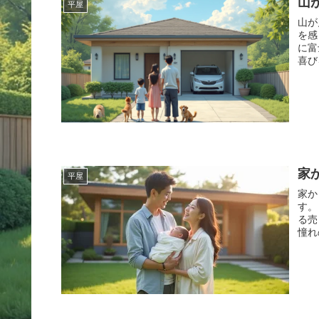
山
平屋
山が
を感
に富
家
平屋
家か
す。 特に、富士山が見える八ヶ岳南麓の家や、加須から富士山
る売