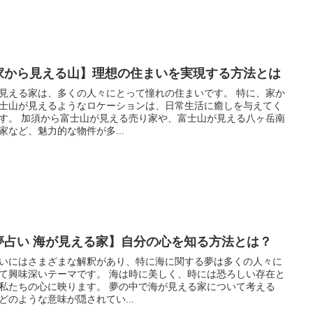
家から見える山】理想の住まいを実現する方法とは
見える家は、多くの人々にとって憧れの住まいです。 特に、家か
士山が見えるようなロケーションは、日常生活に癒しを与えてく
る売り家や、富士山が見える八ヶ岳南
家など、魅力的な物件が多...
夢占い 海が見える家】自分の心を知る方法とは？
いにはさまざまな解釈があり、特に海に関する夢は多くの人々に
深いテーマです。 海は時に美しく、時には恐ろしい存在と
ちの心に映ります。 夢の中で海が見える家について考える
どのような意味が隠されてい...