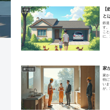
【
平屋
と
鉄道
す。 自然に囲まれた環境でありながら、便利な交通手段を享受
こと
に、
家
家づくり
家か
特に
います。 加須から富士山見える
が、