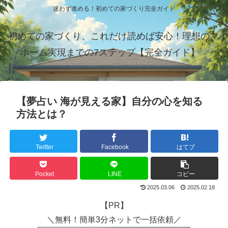
迷わず進める！初めての家づくり完全ガイド
初めての家づくり、これだけ読めば安心！理想のマイ
ホーム実現までの7ステップ【完全ガイド】
【夢占い 海が見える家】自分の心を知る
方法とは？
Twitter
Facebook
はてブ
Pocket
LINE
コピー
2025.03.06
2025.02.18
【PR】
＼無料！簡単3分ネットで一括依頼／